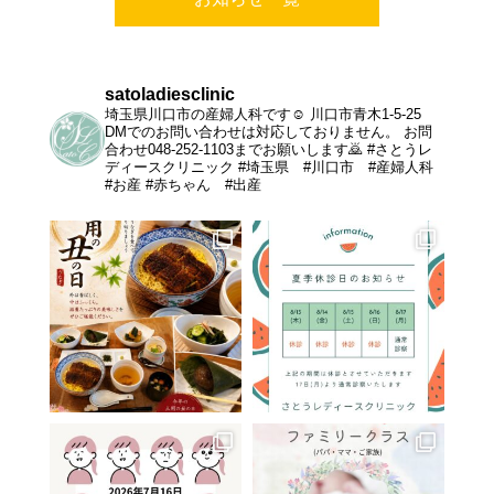
satoladiesclinic
埼玉県川口市の産婦人科です‪‪☺︎‬
川口市青木1-5-25
DMでのお問い合わせは対応しておりません。
お問
合わせ048-252-1103までお願いします🙇
#さとうレ
ディースクリニック
#埼玉県 #川口市 #産婦人科
#お産 #赤ちゃん #出産