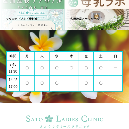
マタニティフォト撮影会
各種教室スケジュール
時間
月
火
水
木
金
土
日
8:45
~
〇
〇
〇
〇
〇
〇
ー
11:30
14:45
~
〇
〇
〇
ー
〇
〇
ー
17:00