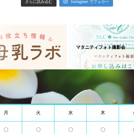
さらに読み込む
Instagram でフォロー
マタニティフォト撮影会
月
火
水
木
〇
〇
〇
〇