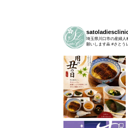
satoladiesclini
埼玉県川口市の産婦人科です
願いします🙇
#さとう