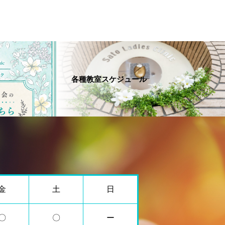
各種教室スケジュール
金
土
日
〇
〇
ー