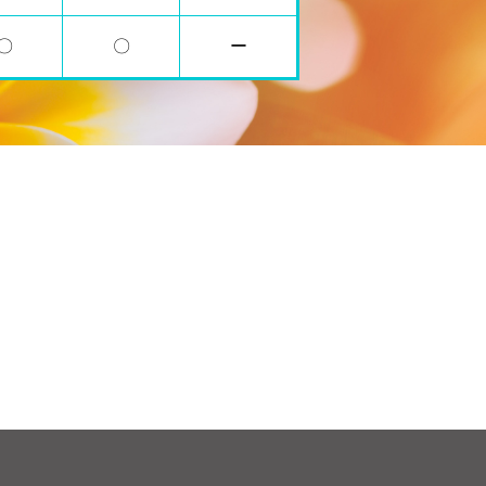
〇
〇
ー